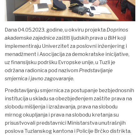
Dana 04.05.2023. godine, u okviru projekta
Doprinos
akademske zajednice zaštiti ljudskih prava u BiH
koji
implementiraju Univerzitet za poslovni inženjering i
menadžment i Asocijacija za demokratske inicijative,
uz finansijsku podršku Evropske unije, u Tuzli je
održana radionica pod nazivom
Predstavljanje
smjernica i javno zagovaranje
.
Predstavljanju smjernica za postupanje bezbjednosnih
institucija u skladu sa obezbjeđenjem zaštite prava na
slobodu mišljenja i izražavanja, prava na slobodu
mirnog okupljanja i prava na slobodu kretanja su
prisustvovali predstavnici Ministarstva unutrašnjih
poslova Tuzlanskog kantona i Policije Brčko distrikta.