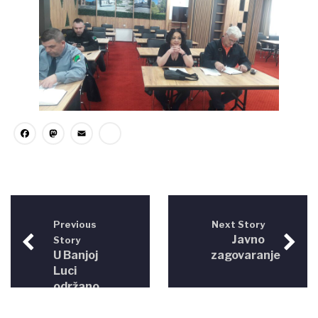
Facebook
Mastodon
Email
Share
Previous
Next Story
Javno
Story
U Banjoj
zagovaranje
Luci
održano
predstavljanje
Izvještaja