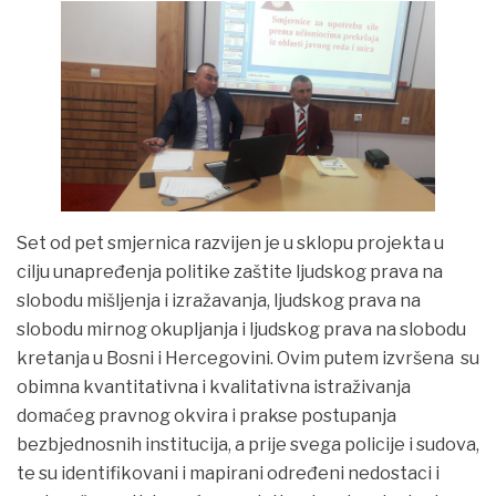
Set od pet smјernica razvijen je u sklopu projekta u
cilju unapređenja politike zaštite ljudskog prava na
slobodu mišljenja i izražavanja, ljudskog prava na
slobodu mirnog okupljanja i ljudskog prava na slobodu
kretanja u Bosni i Hercegovini. Ovim putem izvršena su
obimna kvantitativna i kvalitativna istraživanja
domaćeg pravnog okvira i prakse postupanja
bezbjednosnih institucija, a prije svega policije i sudova,
te su identifikovani i mapirani određeni nedostaci i