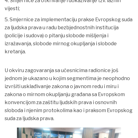
Smjernice za otkrivanje i dokazivanje tzv. lažnih
vijesti;
Smjernice za implementaciju prakse Evropskog suda
za ljudska prava u radu bezbjednostnih institucija
(policije i sudova) o pitanju slobode mišljenja i
izražavanja, slobode mirnog okupljanja i slobode
kretanja.
U okviru zagovaranja sa učesnicima radionice još
jednom je ukazano u kojim segmentima je neophodno
izvršiti usklađivanje zakona o javnom redu i miru i
zakona o mirnom okupljanju građana sa Evropskom
konvencijom za zaštitu ljudskih prava i osnovnih
sloboda i njenim protokolima kao i praksom Evropskog
suda za ljudska prava.