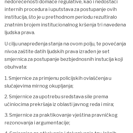
nedorečenosti domaće regulative, kao i nedostaci
internih procedura i uputstava za postupanje ovih
institucija, što je u prethodnom periodu rezultiralo
znatnim brojem institucionalnog kršenja tri navedena
ljudska prava.
U cilju unapređenja stanja na ovom polju, te povećanja
nivoa zaštite datih ljudskih prava izrađen je set
smjernica za postupanje bezbjednosnih instucija koji
obuhvata:
Smjernice za primjenu policijskih ovlašćenja u
slučajevima mirnog okupljanja;
Smjernice za upotrebu sredstava sile prema
učiniocima prekršaja iz oblasti javnog reda i mira;
Smjernice za praktikovanje vještina pravničkog
rezonovanja i argumentacije;