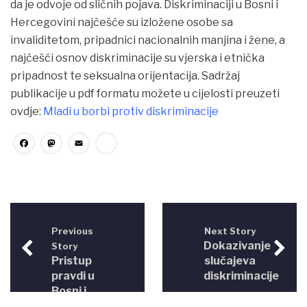
da je odvoje
od sličnih pojava. Diskriminaciji u Bosni i
Hercegovini najčešće su izložene osobe sa
invaliditetom, pripadnici nacionalnih manjina i žene, a
najčešći osnov diskriminacije su vjerska i etnička
pripadnost te seksualna orijentacija. Sadržaj
publikacije u pdf formatu možete u cijelosti preuzeti
ovdje:
Mladi u borbi protiv diskriminacije
Facebook
Mastodon
Email
Share
Previous
Next Story
Dokazivanje
Story
Pristup
slučajeva
pravdi u
diskriminacije
Bosni i
Hercegovini