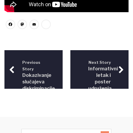
Facebook
Mastodon
Email
Share
Previous
Next Story
Informativni
Story
Dokazivanje
letak i
slučajeva
poster
diskriminacije
udruženja
Vaša
prava BiH