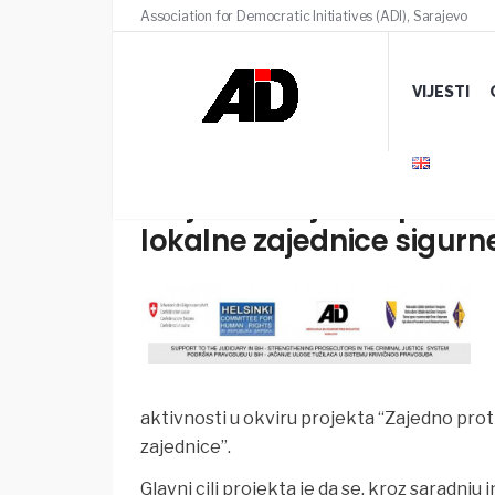
Association for Democratic Initiatives (ADI), Sarajevo
VIJESTI
Projekat “Zajedno protiv 
lokalne zajednice sigurn
aktivnosti u okviru projekta “Zajedno prot
zajednice”.
Glavni cilj projekta je da se, kroz saradnju 