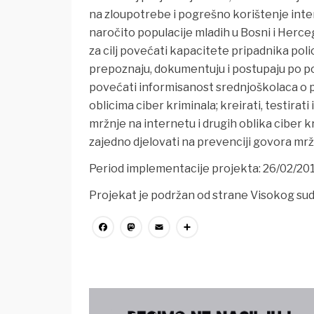
na zloupotrebe i pogrešno korištenje inte
naročito populacije mladih u Bosni i Herce
za cilj povećati kapacitete pripadnika polic
prepoznaju, dokumentuju i postupaju po po
povećati informisanost srednjoškolaca o p
oblicima ciber kriminala; kreirati, testira
mržnje na internetu i drugih oblika ciber 
zajedno djelovati na prevenciji govora mržn
Period implementacije projekta: 26/02/20
Projekat je podržan od strane Visokog suds
Facebook
Mastodon
Email
Share