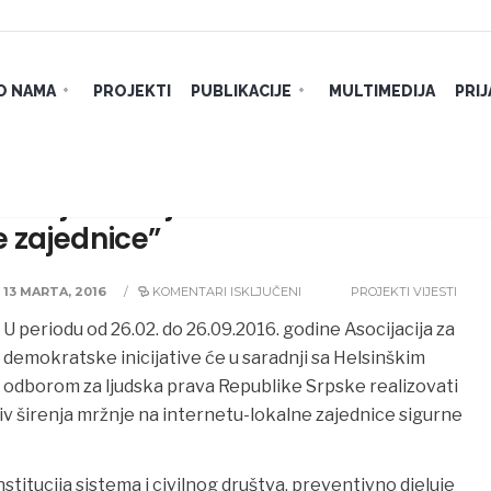
O NAMA
PROJEKTI
PUBLIKACIJE
MULTIMEDIJA
PRI
širenja mržnje na internetu-
e zajednice”
13 MARTA, 2016
/
KOMENTARI ISKLJUČENI
PROJEKTI
VIJESTI
U periodu od 26.02. do 26.09.2016. godine Asocijacija za
demokratske inicijative će u saradnji sa Helsinškim
odborom za ljudska prava Republike Srpske realizovati
iv širenja
mržnje na internetu-lokalne zajednice sigurne
institucija sistema i civilnog društva, preventivno djeluje