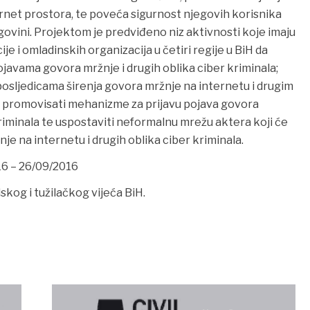
rnet prostora, te poveća sigurnost njegovih korisnika
govini. Projektom je predviđeno niz aktivnosti koje imaju
ije i omladinskih organizacija u četiri regije u BiH da
javama govora mržnje i drugih oblika ciber kriminala;
osljedicama širenja govora mržnje na internetu i drugim
ti i promovisati mehanizme za prijavu pojava govora
kriminala te uspostaviti neformalnu mrežu aktera koji će
je na internetu i drugih oblika ciber kriminala.
16 – 26/09/2016
kog i tužilačkog vijeća BiH.