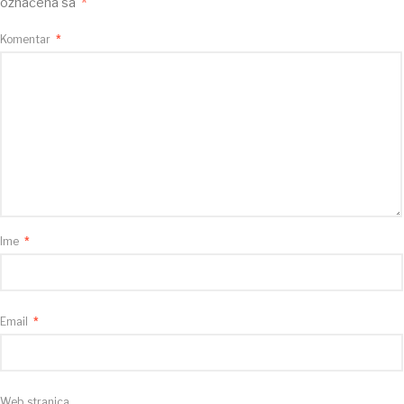
označena sa
*
Komentar
*
Ime
*
Email
*
Web stranica