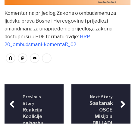
Komentar na prijedlog Zakona o ombudsmenu za
ljudska prava Bosne i Hercegovine i prijedlozi
amandmana za unaprjeđenje prijedloga zakona
dostupni su u PDF formatu ovdje:
HRP-
20_ombudsmani-komentaR_02
Facebook
Mastodon
Email
Share
Previous
Next Story
Sastanak
Story
Reakcija
OSCE
Koalicije
Misija u
za borbu
BiH i ADI
protiv