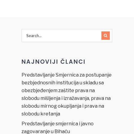
govora
mržnje i
zločina iz
mržnje
povodom
vandalskog
čina u
Mostaru
koji se
NAJNOVIJI ČLANCI
desio u
jutarnjim
satima
Predstavljanje Smjernica za postupanje
28.03.2016.
bezbjednosnih institucija u skladu sa
godine
obezbjeđenjem zaštite prava na
slobodu mišljenja i izražavanja, prava na
slobodu mirnog okupljanja i prava na
slobodu kretanja
Predstavljanje smjernica i javno
zagovaranje u Bihaću