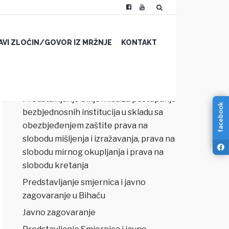
JAVI ZLOČIN/GOVOR IZ MRŽNJE
KONTAKT
NAJNOVIJI ČLANCI
Predstavljanje Smjernica za postupanje
facebook
bezbjednosnih institucija u skladu sa
obezbjeđenjem zaštite prava na
slobodu mišljenja i izražavanja, prava na
slobodu mirnog okupljanja i prava na
slobodu kretanja
Predstavljanje smjernica i javno
zagovaranje u Bihaću
Javno zagovaranje