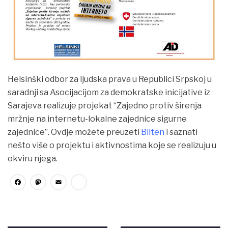
PUBLIKACIJE
VIJESTI
Helsinški odbor za ljudska prava u Republici Srpskoj u
saradnji sa Asocijacijom za demokratske inicijative iz
Sarajeva realizuje projekat “Zajedno protiv širenja
mržnje na internetu-lokalne zajednice sigurne
zajednice”. Ovdje možete preuzeti
Bilten
i saznati
nešto više o projektu i aktivnostima koje se realizuju u
okviru njega.
Facebook
Mastodon
Email
Share