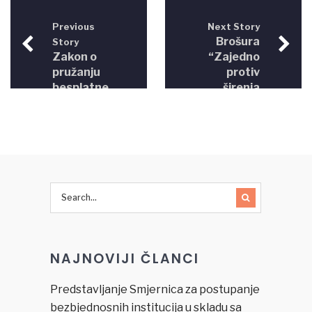
Previous
Next Story
Brošura
Story
Zakon o
“Zajedno
pružanju
protiv
besplatne
širenja
pravne
mržnje
pomoći –
na
Ustavnopravna
internetu-
komisija
lokalne
Predstavničkog
zajednice
doma
sigurne
zajednice”
NAJNOVIJI ČLANCI
Predstavljanje Smjernica za postupanje
bezbjednosnih institucija u skladu sa