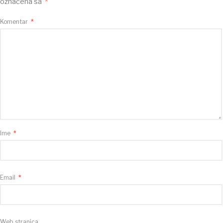
označena sa
*
Komentar
*
Ime
*
Email
*
Web stranica