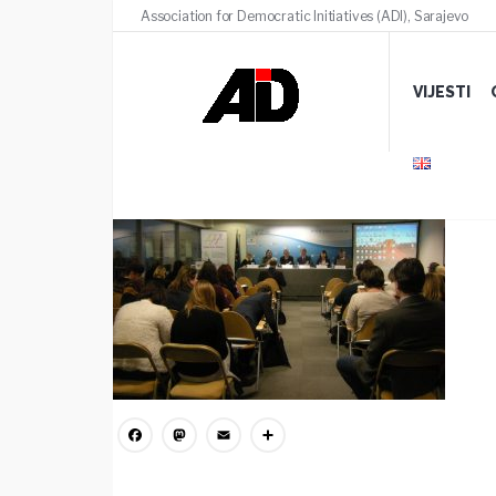
Association for Democratic Initiatives (ADI), Sarajevo
DSCN8242
VIJESTI
18 MARTA, 2020
/
COMMENTS (0)
Facebook
Mastodon
Email
Share