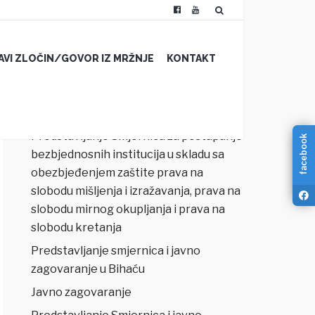
JAVI ZLOČIN/GOVOR IZ MRŽNJE
KONTAKT
NAJNOVIJI ČLANCI
Predstavljanje Smjernica za postupanje
facebook
bezbjednosnih institucija u skladu sa
obezbjeđenjem zaštite prava na
slobodu mišljenja i izražavanja, prava na
slobodu mirnog okupljanja i prava na
slobodu kretanja
Predstavljanje smjernica i javno
zagovaranje u Bihaću
Javno zagovaranje