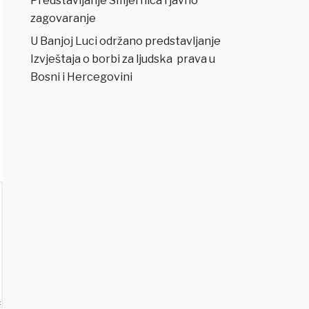
Predstavljanje Smjernica i javno
zagovaranje
U Banjoj Luci održano predstavljanje
Izvještaja o borbi za ljudska prava u
Bosni i Hercegovini