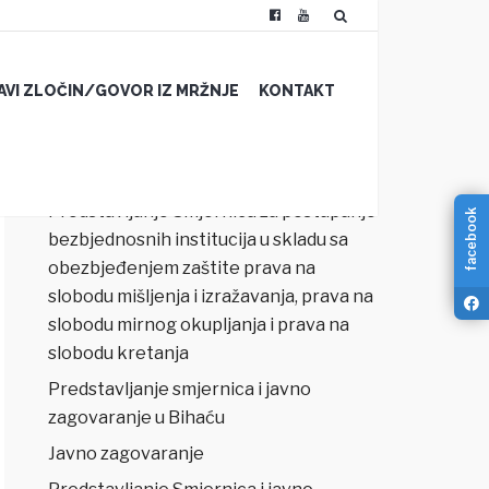
JAVI ZLOČIN/GOVOR IZ MRŽNJE
KONTAKT
NAJNOVIJI ČLANCI
Predstavljanje Smjernica za postupanje
facebook
bezbjednosnih institucija u skladu sa
obezbjeđenjem zaštite prava na
slobodu mišljenja i izražavanja, prava na
slobodu mirnog okupljanja i prava na
slobodu kretanja
Predstavljanje smjernica i javno
zagovaranje u Bihaću
Javno zagovaranje