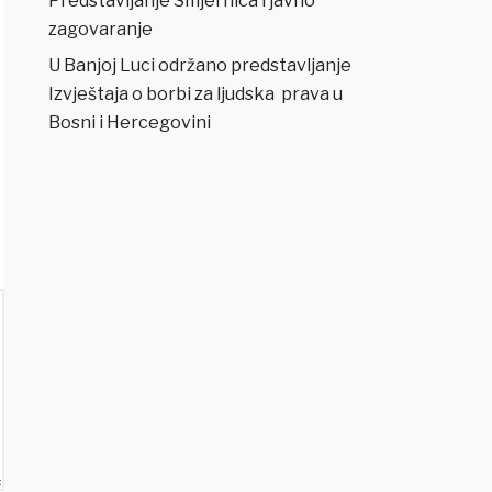
Predstavljanje Smjernica i javno
zagovaranje
U Banjoj Luci održano predstavljanje
Izvještaja o borbi za ljudska prava u
Bosni i Hercegovini