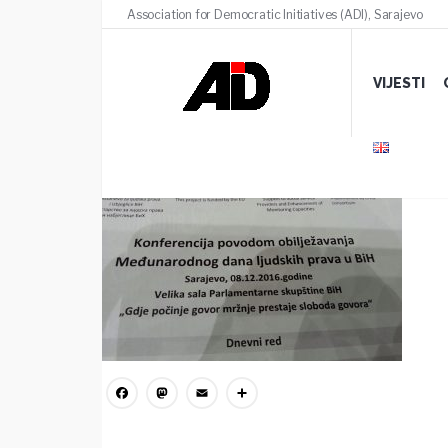
Association for Democratic Initiatives (ADI), Sarajevo
IMG_3912
VIJESTI
19 MARTA, 2020
/
COMMENTS (0)
Facebook
Mastodon
Email
Share