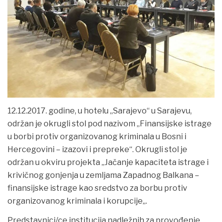
VIJESTI
12.12.2017. godine, u hotelu „Sarajevo“ u Sarajevu,
održan je okrugli stol pod nazivom „Finansijske istrage
u borbi protiv organizovanog kriminala u Bosni i
Hercegovini – izazovi i prepreke“. Okrugli stol je
održan u okviru
projekta „Jačanje kapaciteta istrage i
krivičnog gonjenja u zemljama Zapadnog Balkana –
finansijske istrage kao sredstvo za borbu protiv
organizovanog kriminala i korupcije„.
Predstavnici/ce institucija nadležnih za provođenje