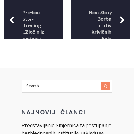
Previous
Next Story
Borba
Story
Trening
protiv
„Zločin iz
krivičnih
mržnje i
djela
govor
počinjenih
mržnje“
iz mržnje
u BiH
NAJNOVIJI ČLANCI
Predstavljanje Smjernica za postupanje
bezbjednosnih institucija u skladu sa