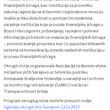
finansijskih istraga, kao i institucija za provedbu
zakona i agencija na državnom i regionalnom nivou su
imali/e priliku diskutirati o postojećim modelima
saradnje institucija koje provode finansijske istrage u
Bosni i Hercegovini, pribavljanju, razmjeni i pohrani
informacija potrebnih za realizaciju finansijskih istraga
– premošćavanje prepreka, kao i o uspostavi efikasnih
sistema za komunikaciju između nadležnih institucija u
procesu finansijskih istraga.
Okrugli stol je organizovala Asocijacija za demokratske
inicijative (ADI) Sarajevo uz tehničku podršku
Ambasade Kraljevine Holandije, u saradnji sa Centrom
za monitoring i istraživanje (CeMI) Crna Gora i
Transparentnost Srbija.
Program okruglog stola možete preuzeti ovdje:
Agenda_okrugli stol, Sarajevo, 12.12.2017.