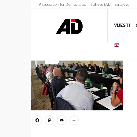
Association for Democratic Initiatives (ADI), Sarajevo
2
VIJESTI
19 MARTA, 2020
/
COMMENTS (0)
Facebook
Mastodon
Email
Share