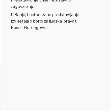
Predstavljanje Smjernica i javno
zagovaranje
U Banjoj Luci održano predstavljanje
Izvještaja o borbi za ljudska prava u
Bosni i Hercegovini