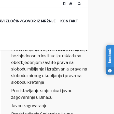
JAVI ZLOČIN/GOVOR IZ MRŽNJE
KONTAKT
NAJNOVIJI ČLANCI
Predstavljanje Smjernica za postupanje
facebook
bezbjednosnih institucija u skladu sa
obezbjeđenjem zaštite prava na
slobodu mišljenja i izražavanja, prava na
slobodu mirnog okupljanja i prava na
slobodu kretanja
Predstavljanje smjernica i javno
zagovaranje u Bihaću
Javno zagovaranje