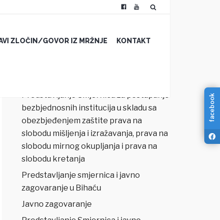
JAVI ZLOČIN/GOVOR IZ MRŽNJE
KONTAKT
NAJNOVIJI ČLANCI
Predstavljanje Smjernica za postupanje
facebook
bezbjednosnih institucija u skladu sa
obezbjeđenjem zaštite prava na
slobodu mišljenja i izražavanja, prava na
slobodu mirnog okupljanja i prava na
slobodu kretanja
Predstavljanje smjernica i javno
zagovaranje u Bihaću
Javno zagovaranje