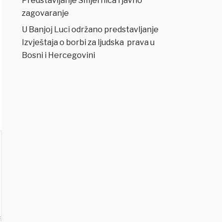
Predstavljanje Smjernica i javno
zagovaranje
U Banjoj Luci održano predstavljanje
Izvještaja o borbi za ljudska prava u
Bosni i Hercegovini