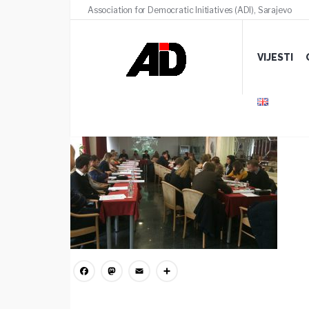
Association for Democratic Initiatives (ADI), Sarajevo
slika 1
VIJESTI
19 MARTA, 2020
/
COMMENTS (0)
Facebook
Mastodon
Email
Share