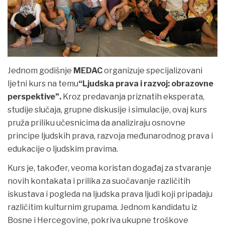
Jednom godišnje
MEDAC
organizuje specijalizovani
ljetni kurs na temu
“Ljuds
ka prava i razvoj:
obrazovne
perspektive”.
Kroz predavanja priznatih eksperata,
studije slučaja, grupne diskusije i simulacije, ovaj kurs
pruža priliku učesnicima da analiziraju osnovne
principe ljudskih prava, razvoja međunarodnog prava i
edukacije o ljudskim pravima.
Kurs je, također, veoma koristan događaj za stvaranje
novih kontakata i prilika za suočavanje različitih
iskustava i pogleda na ljudska prava ljudi koji pripadaju
različitim kulturnim grupama. Jednom kandidatu iz
Bosne i Hercegovine, pokriva ukupne troškove