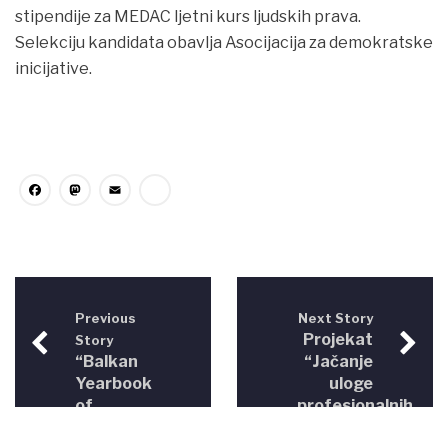
stipendije za MEDAC ljetni kurs ljudskih prava.
Selekciju kandidata obavlja Asocijacija za demokratske
inicijative.
Facebook
Mastodon
Email
Share
Previous
Next Story
Projekat
Story
“Balkan
“Jačanje
Yearbook
uloge
of
profesionalnih
Human
udruženja