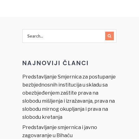
Rights
u
2008”
sudskom
pravosuđa
u BiH”
(JUP BiH)
NAJNOVIJI ČLANCI
Predstavljanje Smjernica za postupanje
bezbjednosnih institucija u skladu sa
obezbjeđenjem zaštite prava na
slobodu mišljenja i izražavanja, prava na
slobodu mirnog okupljanja i prava na
slobodu kretanja
Predstavljanje smjernica i javno
zagovaranje u Bihaću