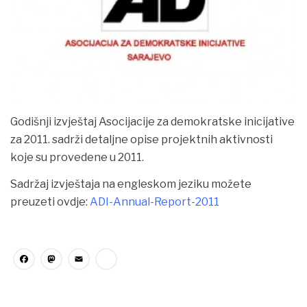
GODIŠNJI
IZVJEŠTAJI
O NAMA
VIJESTI
Godišnji izvještaj Asocijacije za demokratske inicijative
za 2011. sadrži detaljne opise projektnih aktivnosti
koje su provedene u 2011.
Sadržaj izvještaja na engleskom jeziku možete
preuzeti ovdje:
ADI-Annual-Report-2011
Facebook
Mastodon
Email
Share