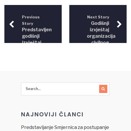
Previous
Next Story
Godišnji
Story
Predstavljen
izvještaj
godišnji
organizacija
izvještaj
civilnog
organizacija
društva o
civilnog
praćenju
društva o
provedbe
praćenju
AP SRSP
provedbe
u BiH za
AP SRSP
2011.
u BiH za
godinu
2012.
godinu
NAJNOVIJI ČLANCI
Predstavljanje Smjernica za postupanje