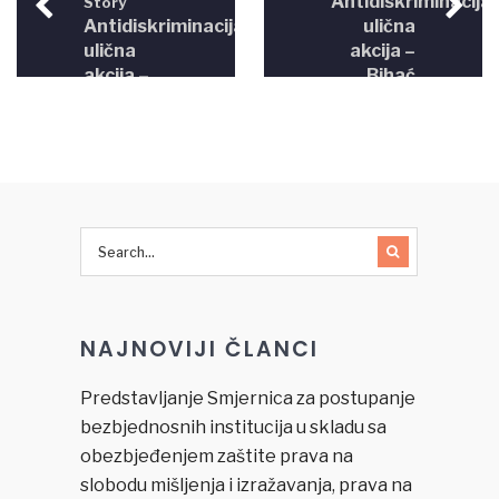
Antidiskriminacija
Story
Antidiskriminacija
ulična
ulična
akcija –
akcija –
Bihać
Sarajevo
2012.
2012.
NAJNOVIJI ČLANCI
Predstavljanje Smjernica za postupanje
bezbjednosnih institucija u skladu sa
obezbjeđenjem zaštite prava na
slobodu mišljenja i izražavanja, prava na