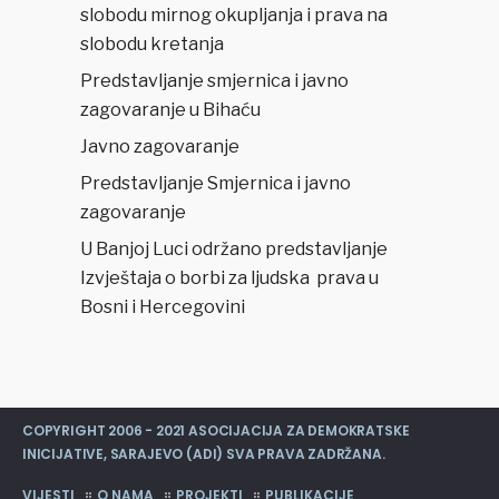
slobodu mirnog okupljanja i prava na
slobodu kretanja
Predstavljanje smjernica i javno
zagovaranje u Bihaću
Javno zagovaranje
Predstavljanje Smjernica i javno
zagovaranje
U Banjoj Luci održano predstavljanje
Izvještaja o borbi za ljudska prava u
Bosni i Hercegovini
COPYRIGHT 2006 - 2021 ASOCIJACIJA ZA DEMOKRATSKE
INICIJATIVE, SARAJEVO (ADI) SVA PRAVA ZADRŽANA.
VIJESTI
O NAMA
PROJEKTI
PUBLIKACIJE