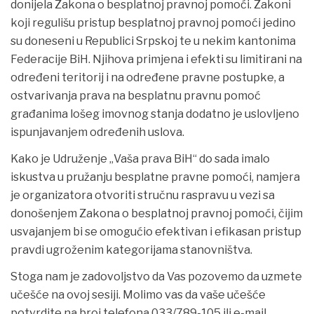
donijela Zakona o besplatnoj pravnoj pomoći. Zakoni
koji regulišu pristup besplatnoj pravnoj pomoći jedino
su doneseni u Republici Srpskoj te u nekim kantonima
Federacije BiH. Njihova primjena i efekti su limitirani na
određeni teritorij i na određene pravne postupke, a
ostvarivanja prava na besplatnu pravnu pomoć
građanima lošeg imovnog stanja dodatno je uslovljeno
ispunjavanjem određenih uslova.
Kako je Udruženje „Vaša prava BiH“ do sada imalo
iskustva u pružanju besplatne pravne pomoći, namjera
je organizatora otvoriti stručnu raspravu u vezi sa
donošenjem Zakona o besplatnoj pravnoj pomoći, čijim
usvajanjem bi se omogućio efektivan i efikasan pristup
pravdi ugroženim kategorijama stanovništva.
Stoga nam je zadovoljstvo da Vas pozovemo da uzmete
učešće na ovoj sesiji. Molimo vas da vaše učešće
potvrdite na broj telefona 033/789-105 ili e-mail