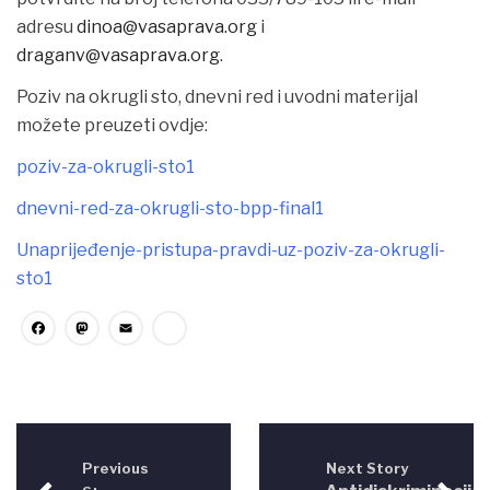
adresu
dinoa@vasaprava.org
i
draganv@vasaprava.org
.
Poziv na okrugli sto, dnevni red i uvodni materijal
možete preuzeti ovdje:
poziv-za-okrugli-sto1
dnevni-red-za-okrugli-sto-bpp-final1
Unaprijeđenje-pristupa-pravdi-uz-poziv-za-okrugli-
sto1
Facebook
Mastodon
Email
Share
Previous
Next Story