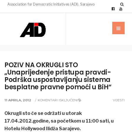
Association for Democratic Initiatives (ADI), Sarajevo
POZIV NA OKRUGLI STO
„Unaprijeđenje pristupa pravdi-
Podrška uspostavljanju sistema
besplatne pravne pomoći u BiH“
11 APRILA, 2012
/
KOMENTARI ISKLJUČENI
VIJESTI
Okrugli sto će se održati u utorak
17.04.2012.godine, sa početkom u 11:00 sati, u
Hotelu Hollywood Ilidža Sarajevo.