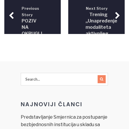
Previous
Next Story
Trening
Story
POZIV
,,Unapređenje
NA
modaliteta
OKRUGLI
aktivnijeg
STO
djelovanja
„Unaprijeđenje
civilnog
pristupa
sektora u
pravdi-
radu
Podrška
pravosuđa
uspostavljanju
na
sistema
predmetima
besplatne
ratnih
pravne
zločina’’
pomoći u
NAJNOVIJI ČLANCI
BiH“
Predstavljanje Smjernica za postupanje
bezbjednosnih institucija u skladu sa