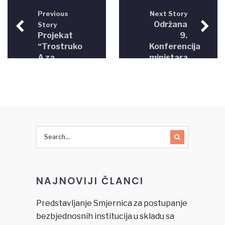
Previous
Next Story
Održana
Story
Projekat
9.
“Trostruko
Konferencija
A za
ministara
građane
pravde u
– pristup
BiH,
informacijama,
predsjednika
savjetima
VSTV BiH
i aktivnoj
i
pomoći”
Pravosudne
komisije
Brčko
distrikta
BiH
NAJNOVIJI ČLANCI
Predstavljanje Smjernica za postupanje
bezbjednosnih institucija u skladu sa