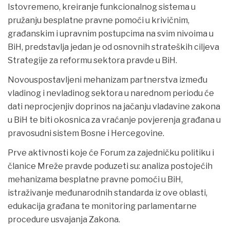
Istovremeno, kreiranje funkcionalnog sistema u
pružanju besplatne pravne pomoći u krivičnim,
građanskim i upravnim postupcima na svim nivoima u
BiH, predstavlja jedan je od osnovnih strateških ciljeva
Strategije za reformu sektora pravde u BiH.
Novouspostavljeni mehanizam partnerstva između
vladinog i nevladinog sektora u narednom periodu će
dati neprocjenjiv doprinos na jačanju vladavine zakona
u BiH te biti okosnica za vraćanje povjerenja građana u
pravosudni sistem Bosne i Hercegovine.
Prve aktivnosti koje će Forum za zajedničku politiku i
članice Mreže pravde poduzeti su: analiza postojećih
mehanizama besplatne pravne pomoći u BiH,
istraživanje međunarodnih standarda iz ove oblasti,
edukacija građana te monitoring parlamentarne
procedure usvajanja Zakona.