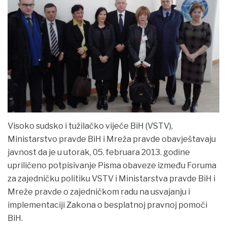
VIJESTI
Visoko sudsko i tužilačko vijeće BiH (VSTV),
Ministarstvo pravde BiH i Mreža pravde obavještavaju
javnost da je u utorak, 05. februara 2013. godine
upriličeno potpisivanje Pisma obaveze između Foruma
za zajedničku politiku VSTV i Ministarstva pravde BiH i
Mreže pravde o zajedničkom radu na usvajanju i
implementaciji Zakona o besplatnoj pravnoj pomoći
BiH.