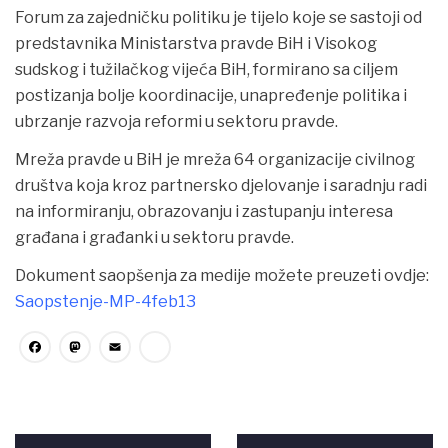
Forum za zajedničku politiku je tijelo koje se sastoji od
predstavnika Ministarstva pravde BiH i Visokog
sudskog i tužilačkog vijeća BiH, formirano sa ciljem
postizanja bolje koordinacije, unapređenje politika i
ubrzanje razvoja reformi u sektoru pravde.
Mreža pravde u BiH je mreža 64 organizacije civilnog
društva koja kroz partnersko djelovanje i saradnju radi
na informiranju, obrazovanju i zastupanju interesa
građana i građanki u sektoru pravde.
Dokument saopšenja za medije možete preuzeti ovdje:
Saopstenje-MP-4feb13
Facebook
Mastodon
Email
Share