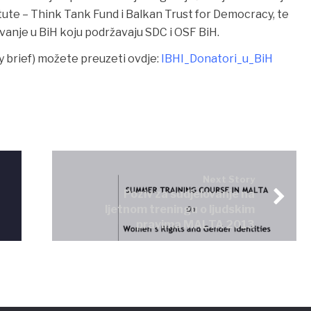
ute – Think Tank Fund i Balkan Trust for Democracy, te
ivanje u BiH koju podržavaju SDC i OSF BiH.
y brief) možete preuzeti ovdje:
IBHI_Donatori_u_BiH
Next Story
Poziv za sudjelovanje na
ljetnom treningu o ljudskim
pravima MALTA 2013