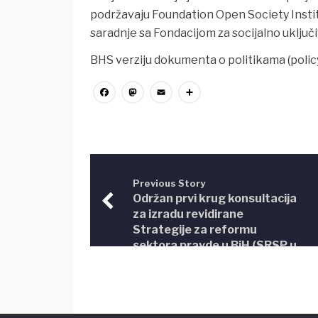
podržavaju Foundation Open Society Instit
saradnje sa Fondacijom za socijalno uključ
BHS verziju dokumenta o politikama (polic
Facebook
Mastodon
Email
Share
Previous Story
Održan prvi krug konsultacija
za izradu revidirane
Strategije za reformu
sektora pravde u BiH (SRSP u
BiH)za period 2014-2018.
godine