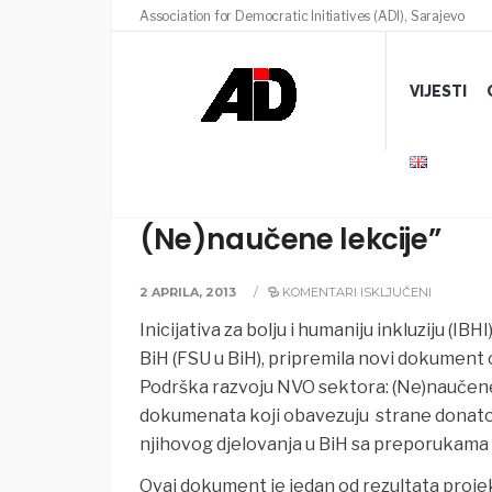
Association for Democratic Initiatives (ADI), Sarajevo
VIJESTI
“Donatori u BiH – Podršk
(Ne)naučene lekcije”
2 APRILA, 2013
/
KOMENTARI ISKLJUČENI
Inicijativa za bolju i humaniju inkluziju (IBH
BiH (FSU u BiH), pripremila novi dokument o
Podrška razvoju NVO sektora: (Ne)naučene
dokumenata koji obavezuju strane donatore
njihovog djelovanja u BiH sa preporukama 
Ovaj dokument je jedan od rezultata projekt