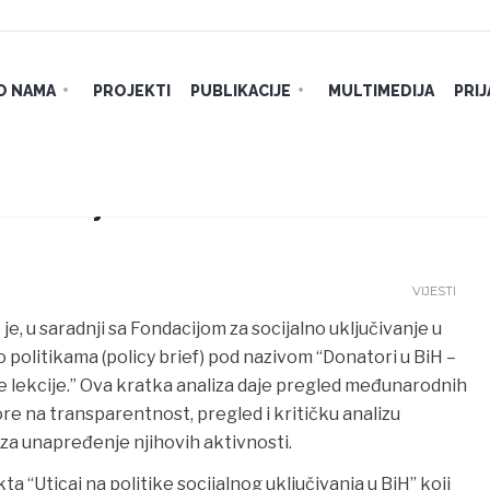
O NAMA
PROJEKTI
PUBLIKACIJE
MULTIMEDIJA
PRI
a razvoju NVO sektora:
VIJESTI
I) je, u saradnji sa Fondacijom za socijalno uključivanje u
 politikama (policy brief) pod nazivom “Donatori u BiH –
 lekcije.”
Ova kratka analiza daje pregled međunarodnih
 na transparentnost, pregled i kritičku analizu
za unapređenje njihovih aktivnosti.
a “Uticaj na politike socijalnog uključivanja u BiH” koji