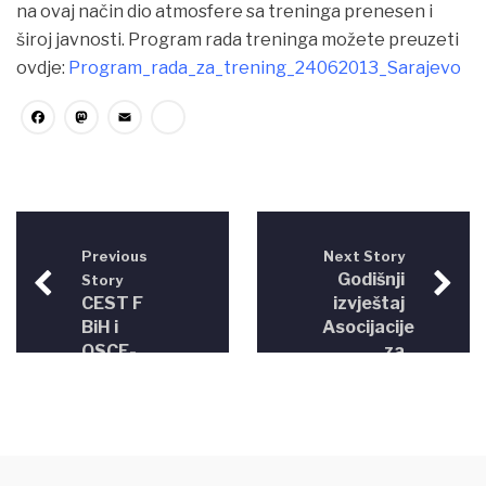
na ovaj način dio atmosfere sa treninga prenesen i
široj javnosti. Program rada treninga možete preuzeti
ovdje:
Program_rada_za_trening_24062013_Sarajevo
Facebook
Mastodon
Email
Share
Previous
Next Story
Godišnji
Story
CEST F
izvještaj
BiH i
Asocijacije
OSCE-
za
ODIHR
demokratske
organizovali
inicijative
seminar
za 2012.
“Djela
godinu
počinjena