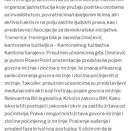
organizacija/institucija koje pružaju podršku osobama
sa invaliditetom, povratnicima/raseljenim licima, ali i
aktivisti aktivni na polju zaštite ljudskih prava, kao i
predstavnici Asocijacije za demokratske inicijative.
Trenerica treninga bila je Jasmina Omićević,
kantonalna tužiteljica – Kantonalnog tužilaštva
Kantona Sarajevo. Prisutnim učesnicima gđa. Omićević
je putem PowerPoint prezentacije predstavila pojam
govora mržnje i zločina iz mržnje, te značaj efikasnog
sankcioniranja govora mržnje i zločina počinjenih iz
mržnje. Također, prisutnim učesnicima su predstavljeni
međunarodni akti koji tretiraju pojam govora mržnje;
Relevantna BH legislativa; Krivični zakon u BiH; Kako
iskoristiti postojeći zakonski okvir za zaštitu žrtava od
počinitelja; Prava i mogućnosti žrtava govora mržnje i
zločina počinjenog iz mržnje; Praćenje suđenja i
pregled faza krivičnog postupka. S obzirom da je