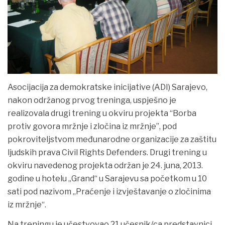
Asocijacija za demokratske inicijative (ADI) Sarajevo,
nakon održanog prvog treninga, uspješno je
realizovala drugi trening u okviru projekta “Borba
protiv govora mržnje i zločina iz mržnje”, pod
pokroviteljstvom međunarodne organizacije za zaštitu
ljudskih prava Civil Rights Defenders.
Drugi trening u
okviru navedenog projekta održan je 24. juna, 2013.
godine u hotelu „Grand“ u Sarajevu sa početkom u 10
sati pod nazivom „Praćenje i izvještavanje o zločinima
iz mržnje“.
Na treningu je učestvovao 21 učesnik/ca predstavnici