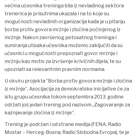
večina učesnika treninga bila iz nevladinog sektora
trenerica je prisutnima ukazala i na to koje su
mogućnosti nevladinih organizacija kada je u pitanju
borba protiv govora mržnje i zločina počinjenog iz
mržnje. Nakon završenog petosatnog treninga i
sumiranja utisaka učesnika možemo zaključiti da su
učesnici u mogućnosti prepoznati govor mržnje i
mržnju kao motiv za izvršenje krivičnih dijela, te su
upoznati sa relevantnim pravnim normama.
U okviru projekta “Borba protiv govora mržnje i zločina
iz mržnje”, Asocijacija za demokratske inicijative će za
istu grupu učesnika tokom septembra 2013. godine
održati još jedan trening pod nazivom „Zagovaranje za
kažnjavanje zločina iz mržnje“.
Trening je podržan i od strane medija (FENA, Radio
Mostar – Herceg-Bosna, Radio Slobodna Evropa), te je