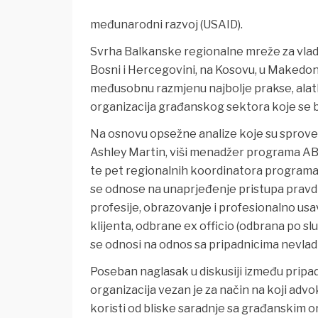
međunarodni razvoj (USAID).
Svrha Balkanske regionalne mreže za vladav
Bosni i Hercegovini, na Kosovu, u Makedoni
međusobnu razmjenu najbolje prakse, alatk
organizacija građanskog sektora koje se
Na osnovu opsežne analize koje su sprove
Ashley Martin, viši menadžer programa AB
te pet regionalnih koordinatora programa d
se odnose na unaprjeđenje pristupa pravd
profesije, obrazovanje i profesionalno usa
klijenta, odbrane ex officio (odbrana po 
se odnosi na odnos sa pripadnicima nevladi
Poseban naglasak u diskusiji između pripa
organizacija vezan je za način na koji adv
koristi od bliske saradnje sa građanskim or