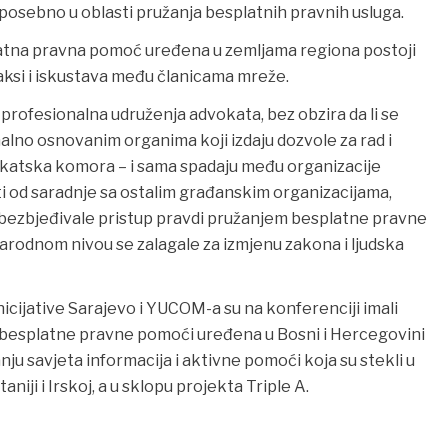
 posebno u oblasti pružanja besplatnih pravnih usluga.
esplatna pravna pomoć uređena u zemljama regiona postoji
raksi i iskustava među članicama mreže.
 profesionalna udruženja advokata, bez obzira da li se
malno osnovanim organima koji izdaju dozvole za rad i
vokatska komora – i sama spadaju među organizacije
ti od saradnje sa ostalim građanskim organizacijama,
 obezbjeđivale pristup pravdi pružanjem besplatne pravne
arodnom nivou se zalagale za izmjenu zakona i ljudska
icijative Sarajevo i YUCOM-a su na konferenciji imali
st besplatne pravne pomoći uređena u Bosni i Hercegovini
anju savjeta informacija i aktivne pomoći koja su stekli u
aniji i Irskoj, a u sklopu projekta Triple A.