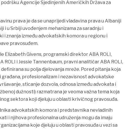
podršku Agencije Sjedinjenih Američkih Država za
inu prava je da se unaprijedi vladavina prava u Albaniji
ji i u Srbiji uvođenjem mehanizama za saradnju i
i i znanja između advokatskih komora u regionu i
 bave pravosuđem.
le Elizabeth Givens, programski direktor ABA ROLI,
A ROLI i Jessie Tannenbaum, pravni analitičar ABA ROLI,
efinirana su polja djelovanja mreže. Pored pitanja koja
i građana, profesionalizam i nezavisnost advokatske
vršavanje, sticanje dozvola, odnosa između advokata i
službenoj dužnosti) razmatrana je veoma važna tema koja
nog sektora koji djeluju u oblasti krivičnog pravosuđa.
dnika advokatskih komora i predstavnika nevladinih
okati i njihova profesionalna udruženja mogu da imaju
ganizacijama koje djeluju u oblasti pravosuđa u vezi sa