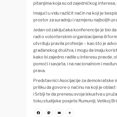
pitanjima koja su od zajedničkog interesa,
Imajući u vidu različit način na koji je b
prostor za suradnju i razmjenu najboljih p
Jedan od zaključaka konferencije je bio da
radi o volonterskim organizacijama ili for
utvrđuju pravila profesije – kao što je ad
građanskog društva, i mogu da imaju koris
kako bi zajedno radile u interesu pravde,
pomoći i savjeta, i na nacionalnom i međun
prava.
Predstavnici Asocijacije za demokratske in
priliku da govore o načinu na koji je obla
i Srbiji te da prenesu svoja iskustva u pruž
toku studijske posjete Rumuniji, Velikoj Brit
Facebook
Mastodon
Email
Share