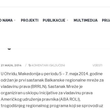
O NAMA
PROJEKTI
PUBLIKACIJE
MULTIMEDIJA
PRI
 regionalne mreže za vladavinu
21 MAJA, 2014
/
KOMENTARI ISKLJUČENI
VIJESTI
U Ohridu, Makedonija u periodu 5 – 7. maja 2014. godine
održan je prvi sastanak Balkanske regionalne mreže za
vladavinu prava (BRRLN). Sastanak Mreže je
organiziran u sklopu Inicijative za vladavinu prava
Američkog udruženja pravnika (ABA ROLI),
trogodišnjeg regionalnog programa koji se sprovodi uz