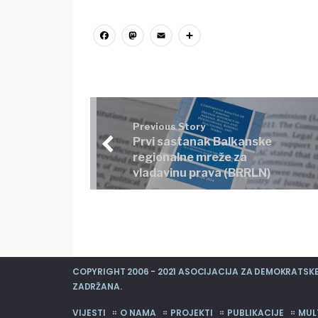
Facebook
Mastodon
Email
Share
Previous Story
Prvi sastanak Balkanske
regionalne mreže za
vladavinu prava (BRRLN)
COPYRIGHT 2006 - 2021 ASOCIJACIJA ZA DEMOKRATSKE 
ZADRŽANA.
VIJESTI
O NAMA
PROJEKTI
PUBLIKACIJE
MUL