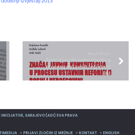
Godisnji-izvjestaj-2013
Next Story
Značaj javnih konsultacija u
procesu ustavnih reformi u
BiH
INICIJATIVE, SARAJEVO (ADI) SVA PRAVA
TIMEDIJA
PRIJAVI ZLOČIN IZ MRŽNJE
KONTAKT
ENGLISH