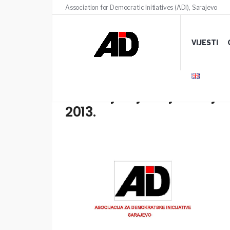
Association for Democratic Initiatives (ADI), Sarajevo
VIJESTI
Godišnji izvještaj Asocija
2013.