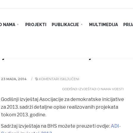
O NAMA
PROJEKTI
PUBLIKACIJE
MULTIMEDIJA
PRI
cije za demokratske inicijative za
23 MAJA, 2014
/
KOMENTARI ISKLJUČENI
GODIŠNJI IZVJEŠTAJI
O NAMA
VIJESTI
Godišnji izvještaj Asocijacije za demokratske inicijative
za 2013. sadrži detaljne opise realizovanih projekata
tokom 2013. godine.
Sadržaj izvještaja na BHS možete preuzeti ovdje:
ADI-