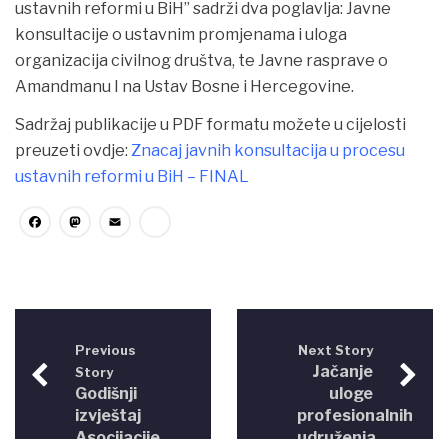
ustavnih reformi u BiH” sadrži dva poglavlja: Javne
konsultacije o ustavnim promjenama i uloga
organizacija civilnog društva, te Javne rasprave o
Amandmanu I na Ustav
Bosne i Hercegovine.
Sadržaj publikacije u PDF formatu možete u cijelosti
preuzeti ovdje:
Znacaj javnih konsultacija u procesu
ustavnih reformi u BiH – FINAL
Facebook
Mastodon
Email
Share
Previous
Next Story
Jačanje
Story
Godišnji
uloge
izvještaj
profesionalnih
Asocijacije
udruženja