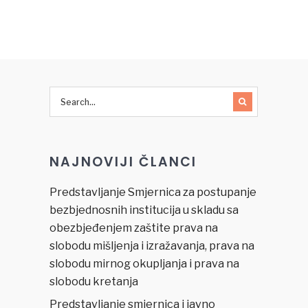
za
u oblasti
demokratske
pravosuđa
inicijative
u Bosni i
za 2013.
Hercegovini
NAJNOVIJI ČLANCI
Predstavljanje Smjernica za postupanje
bezbjednosnih institucija u skladu sa
obezbjeđenjem zaštite prava na
slobodu mišljenja i izražavanja, prava na
slobodu mirnog okupljanja i prava na
slobodu kretanja
Predstavljanje smjernica i javno