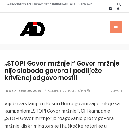
Association for Democratic Initiatives (ADI), Sarajevo
„STOP! Govor mržnje!“ Govor mržnje
nije sloboda govora i podliježe
krivičnoj odgovornosti!
16 SEPTEMBRA, 2014
/
KOMENTARI ISKLJUČENI
VIJESTI
Vijeće za štampu u Bosni i Hercegovini započelo je sa
kampanjom „STOP! Govor mržnje!“. Cilj kampanje
„STOP! Govor mržnje“ je reagovanje protiv govora
mržnje, diskriminatorske i huškačke retorike u