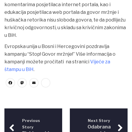
komentarima
posjetilaca internet portala, kao i
edukacija posjetilaca web portala da govor mržnje i
huškačka retorika nisu sloboda govora, te da podliježu
krivičnoj odgovornosti, u skladu sa krivičnim zakonima
u BiH.
Evropska unija u Bosni i Hercegovini pozdravlja
kampanju “Stop! Govor mržnje!” Više informacija o
kampanji možete pročitati na stranici
Vijeće za
štampu u BiH
.
Facebook
Mastodon
Email
Share
Previous
Next Story
Odabrana
Story