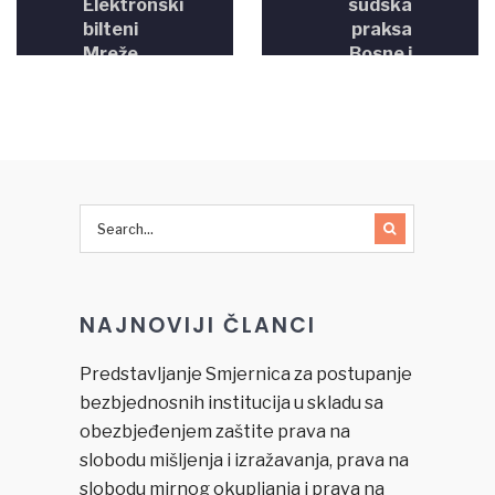
Elektronski
sudska
bilteni
praksa
Mreže
Bosne i
pravde u
Hercegovine
BiH –
– Centar
glas
za
civilnog
sudsku
društva u
dokumentaciju
sektoru
pravde
NAJNOVIJI ČLANCI
Predstavljanje Smjernica za postupanje
bezbjednosnih institucija u skladu sa
obezbjeđenjem zaštite prava na
slobodu mišljenja i izražavanja, prava na
slobodu mirnog okupljanja i prava na