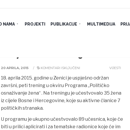
O NAMA
PROJEKTI
PUBLIKACIJE
MULTIMEDIJA
PRI
ivanje žena” 5. trening
20 APRILA, 2015
/
KOMENTARI ISKLJUČENI
VIJESTI
18. aprila 2015. godine u Zenici je uspješno održan
završni, peti trening u okviru Programa „Političko
osnaživanje žena“ . Na treningu je učestvovalo 35 žena
iz cijele Bosne i Hercegovine, koje su aktivne članice 7
političkih
stranaka.
U programu je ukupno učestvovalo 89 učesnica, koje će
biti u prilici aplicirati i za tematske radionice koje će im