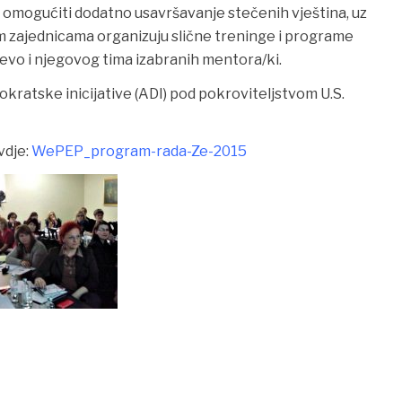
omogućiti dodatno usavršavanje stečenih vještina, uz
m zajednicama organizuju slične treninge i programe
jevo i njegovog tima izabranih mentora/ki.
okratske inicijative (ADI) pod pokroviteljstvom U.S.
vdje:
WePEP_program-rada-Ze-2015