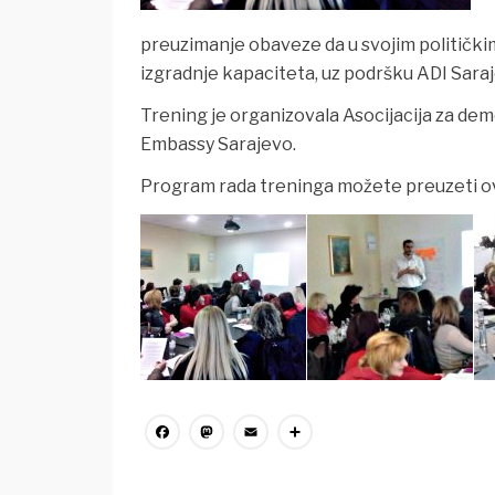
preuzimanje obaveze da u svojim politički
izgradnje kapaciteta, uz podršku ADI Sara
Trening je organizovala Asocijacija za dem
Embassy Sarajevo.
Program rada treninga možete preuzeti o
Facebook
Mastodon
Email
Share