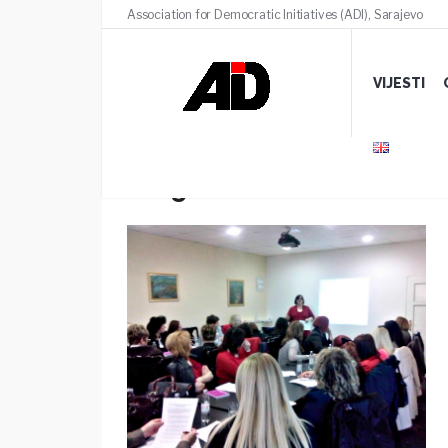
Association for Democratic Initiatives (ADI), Sarajevo
VIJESTI
Program ”Političko osnaž