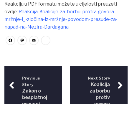
Reakciju u PDF formatu možete u cijelosti preuzeti
ovdje:
Reakcija-Koalicije-za-borbu-protiv-govora-
mržnje-i_-zločina-iz-mržnje-povodom-presude-za-
napad-na-Nezira-Dardagana
Facebook
Mastodon
Email
Share
Previous
Next Story
Koalicija
Story
Zakon o
za borbu
besplatnoj
protiv
pravnoj
govora
pomoći u
mržnje i
BiH
zločina iz
mržnje
apelira