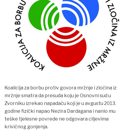
VIJESTI
Koalicija za borbu protiv govora mržnje i zločina iz
mržnje smatra da presuda koju je Osnovni sud u
Zvorniku izrekao napadaču koji je u avgustu 2013.
godine fizički napao Nezira Dardagana i nanio mu
teške tjelesne
povrede ne odgovara ciljevima
krivičnog gonjenja.