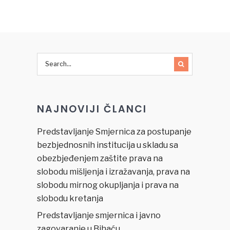
“Volontiraj
mržnje i
i ti!
zločina iz
Izaberi
mržnje
zadatak
povodom
budi
napada
promjena”
na
vjernike u
džamiji u
banjalučkom
NAJNOVIJI ČLANCI
naselju
Vrbanja
koji se
Predstavljanje Smjernica za postupanje
desio 25.
bezbjednosnih institucija u skladu sa
juna
obezbjeđenjem zaštite prava na
2016.
slobodu mišljenja i izražavanja, prava na
godine
slobodu mirnog okupljanja i prava na
slobodu kretanja
Predstavljanje smjernica i javno
zagovaranje u Bihaću