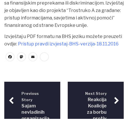
sa finansijskim preprekama ili diskriminacijom. Izvještaj
je objavljen kao dio projekta “Trostruko A za građane:
pristup informacijama, savjetima i aktivnoj pomoći”
finansiranog od strane Evropske unije.
Izvještaj u PDF formatu na BHS jeziku možete preuzeti
ovdje:
Pristup pravdi izvjestaj-BHS-verzija-18.11.2016
Facebook
Mastodon
Email
Share
Previous
Next Story
Reakcija
Story
Sajam
Koalicije
nevladinih
za borbu
organizacija
protiv
u BiH –
govora