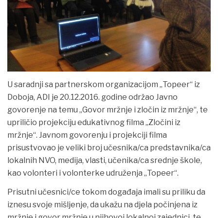
U saradnji sa partnerskom organizacijom „Topeer“ iz
Doboja, ADI je 20.12.2016. godine održao Javno
govorenje na temu „Govor mržnje i zločin iz mržnje“, te
upriličio projekciju edukativnog filma „Zločini iz
mržnje“.
Javnom govorenju i projekciji filma
prisustvovao je veliki broj učesnika/ca predstavnika/ca
lokalnih NVO, medija, vlasti, učenika/ca srednje škole,
kao volonteri i volonterke udruženja „Topeer“.
Prisutni učesnici/ce tokom događaja imali su priliku da
iznesu svoje mišljenje, da ukažu na djela počinjena iz
mržnje i govor mržnje u njihovoj lokalnoj zajednici, te