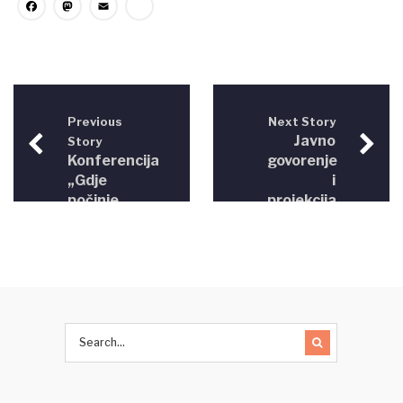
Facebook
Mastodon
Email
Share
Previous
Next Story
Javno
Story
Konferencija
govorenje
„Gdje
i
počinje
projekcija
govor
filma
mržnje
„Zločini
prestaje
iz
sloboda
mržnje“,
govora“
Sarajevo
28.12.2016.