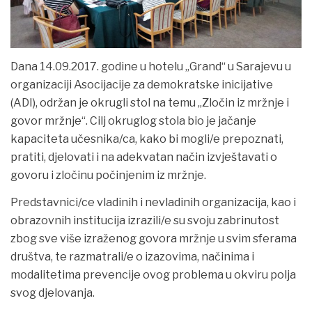
Dana 14.09.2017. godine u hotelu „Grand“ u Sarajevu u
organizaciji Asocijacije za demokratske inicijative
(ADI), održan je okrugli stol na temu „Zločin iz mržnje i
govor mržnje“. Cilj okruglog stola bio je jačanje
kapaciteta učesnika/ca, kako bi mogli/e prepoznati,
pratiti, djelovati i na adekvatan način izvještavati o
govoru i zločinu počinjenim iz mržnje.
Predstavnici/ce vladinih i nevladinih organizacija, kao i
obrazovnih institucija izrazili/e su svoju zabrinutost
zbog sve više izraženog govora mržnje u svim sferama
društva, te razmatrali/e o izazovima, načinima i
modalitetima prevencije ovog problema u okviru polja
svog djelovanja.