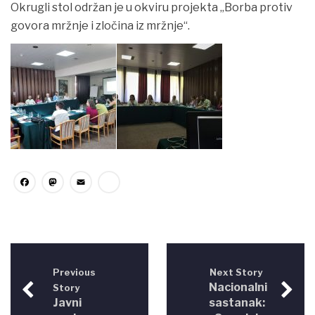
Okrugli stol održan je u okviru projekta „Borba protiv
govora mržnje i zločina iz mržnje“.
Facebook
Mastodon
Email
Share
Previous
Next Story
Nacionalni
Story
Javni
sastanak: