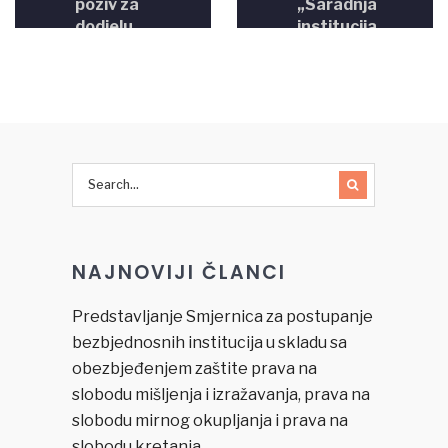
poziv za
„Saradnja
dodjelu
institucija
grantova
u
u okviru
procesu
projekta
sprovođenja
(Ne)vidljive
finansijskih
manjine-
istraga u
Nulta
oblasti
tolerancija
organizovanog
prema
kriminala,
diskriminaciji
korupcije
LGBTI
i pranja
NAJNOVIJI ČLANCI
osoba
novca u
Bosni i
Hercegovini“
Predstavljanje Smjernica za postupanje
bezbjednosnih institucija u skladu sa
obezbjeđenjem zaštite prava na
slobodu mišljenja i izražavanja, prava na
slobodu mirnog okupljanja i prava na
slobodu kretanja