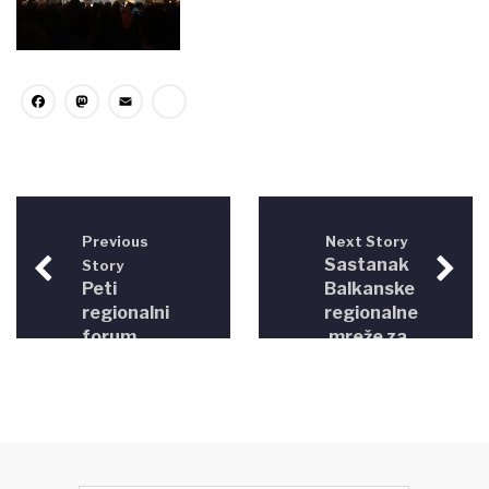
Facebook
Mastodon
Email
Share
Previous
Next Story
Sastanak
Story
Peti
Balkanske
regionalni
regionalne
forum
mreže za
vladavine
vladavinu
prava za
prava
jugoistočnu
(BRRLN)
Europu