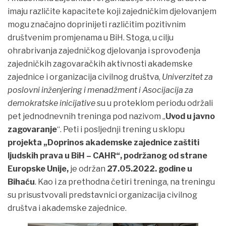
imaju različite kapacitete koji zajedničkim djelovanjem
mogu značajno doprinijeti različitim pozitivnim
društvenim promjenama u BiH. Stoga, u cilju
ohrabrivanja zajedničkog djelovanja i sprovođenja
zajedničkih zagovaračkih aktivnosti akademske
zajednice i organizacija civilnog društva,
Univerzitet za
poslovni inženjering i menadžment i Asocijacija za
demokratske inicijative
su u proteklom periodu održali
pet jednodnevnih treninga pod nazivom „
Uvod u javno
zagovaranje
“. Peti i posljednji trening u sklopu
projekta „Doprinos akademske zajednice zaštiti
ljudskih prava u BiH – CAHR“, podržanog od strane
Europske Unije,
je održan
27.05.2022. godine u
Bihaću
. Kao i za prethodna četiri treninga, na treningu
su prisustvovali predstavnici organizacija civilnog
društva i akademske zajednice.