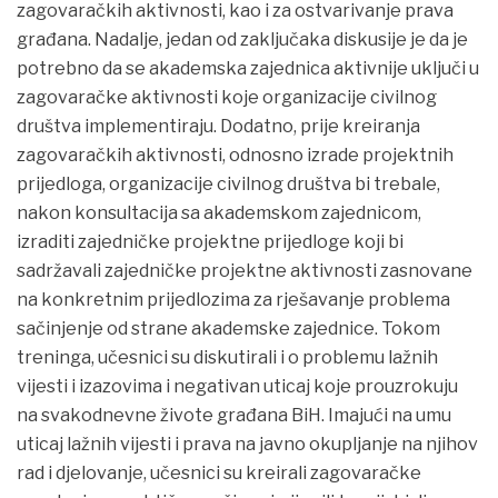
zagovaračkih aktivnosti, kao i za ostvarivanje prava
građana. Nadalje, jedan od zaključaka diskusije je da je
potrebno da se akademska zajednica aktivnije uključi u
zagovaračke aktivnosti koje organizacije civilnog
društva implementiraju. Dodatno, prije kreiranja
zagovaračkih aktivnosti, odnosno izrade projektnih
prijedloga, organizacije civilnog društva bi trebale,
nakon konsultacija sa akademskom zajednicom,
izraditi zajedničke projektne prijedloge koji bi
sadržavali zajedničke projektne aktivnosti zasnovane
na konkretnim prijedlozima za rješavanje problema
sačinjenje od strane akademske zajednice. Tokom
treninga, učesnici su diskutirali i o problemu lažnih
vijesti i izazovima i negativan uticaj koje prouzrokuju
na svakodnevne živote građana BiH. Imajući na umu
uticaj lažnih vijesti i prava na javno okupljanje na njihov
rad i djelovanje, učesnici su kreirali zagovaračke