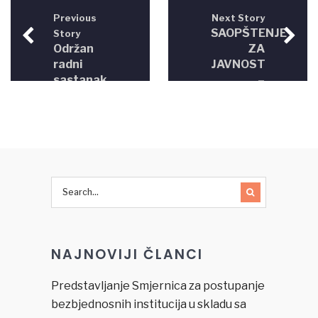
Previous
Next Story
SAOPŠTENJE
Story
Održan
ZA
radni
JAVNOST
sastanak
–
predstavnika
ZAHTIJEVAMO
ekspertske
HITNO
radne
PRONALAŽENJE,
grupe
KRIVIČNO
CAHR
GONJENJE
projekta i
I
Ministarstva
ADEKVATNO
unutrašnjih
KAŽNJAVANJE
poslova
POČINILACA
Unsko-
DEVASTACIJE
NAJNOVIJI ČLANCI
sanskog
PARTIZANSKOG
kantona
SPOMEN
GROBLJA
Predstavljanje Smjernica za postupanje
U
bezbjednosnih institucija u skladu sa
MOSTARU