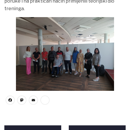
poruke i na praktičan način primijenili teorijski dio
treninga.
Facebook
Mastodon
Email
Share