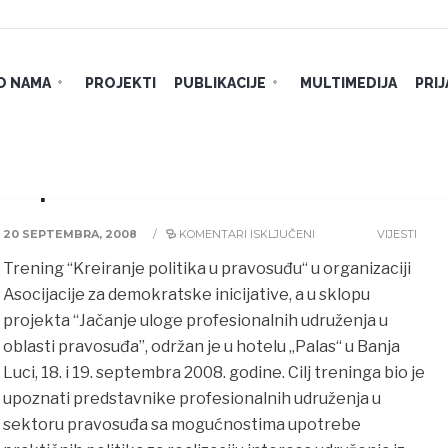
O NAMA
PROJEKTI
PUBLIKACIJE
MULTIMEDIJA
PRI
ika u pravosuđu”
20 SEPTEMBRA, 2008
/
KOMENTARI ISKLJUČENI
VIJESTI
Trening “Kreiranje politika u pravosuđu“ u organizaciji
Asocijacije za demokratske inicijative, a u sklopu
projekta “Jačanje uloge profesionalnih udruženja u
oblasti pravosuđa”, održan je u hotelu „Palas“ u Banja
Luci, 18. i 19. septembra 2008. godine. Cilj treninga bio je
upoznati predstavnike profesionalnih udruženja u
sektoru pravosuđa sa mogućnostima upotrebe