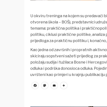
U okviru treninga na kojem su predavači bil
otvorena škola – BOŠ), predstavnici udružen
temama: praktična politika i praktičnopolit
politiku, ciklusi praktične politike, analiz
prijedloga za praktičnu politiku i, konačno
Kao jedna od završnih i propratnih aktivn
skiciraju sopstveni sažeti prijedlog za prak
položaju sudija i tužilaca Bosne i Hercegov
odluka i podrška donosioca odluka. Pojedin
uvršteni kao primjeri u krajnju publikaciju
Facebook
Mastodon
Email
Share