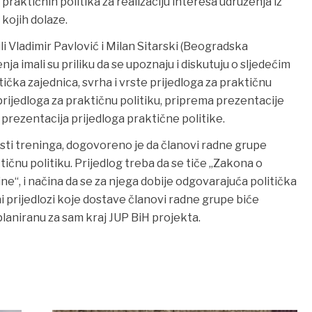
praktičnih politika za realizaciju interesa udruženja iz
kojih dolaze.
i Vladimir Pavlović i Milan Sitarski (Beogradska
ja imali su priliku da se upoznaju i diskutuju o sljedećim
ička zajednica, svrha i vrste prijedloga za praktičnu
a prijedloga za praktičnu politiku, priprema prezentacije
, prezentacija prijedloga praktične politike.
osti treninga, dogovoreno je da članovi radne grupe
tičnu politiku. Prijedlog treba da se tiče „Zakona o
ine“, i načina da se za njega dobije odgovarajuća politička
i prijedlozi koje dostave članovi radne grupe biće
 planiranu za sam kraj JUP BiH projekta.