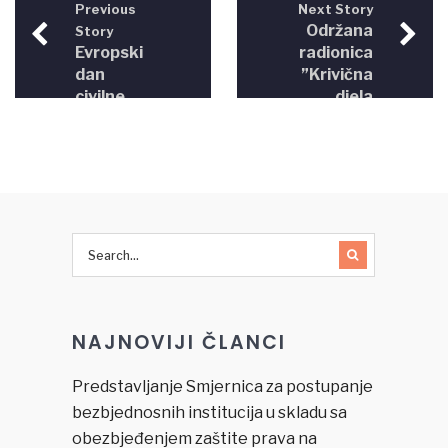
Previous
Next Story
Održana
Story
Evropski
radionica
dan
”Krivična
civilne
djela
pravde u
počinjena
BiH
iz mržnje
i govor
mržnje:
Strategija
Praćenja,
zagovaranja
i vođenja
sudskog
postupka”
NAJNOVIJI ČLANCI
Predstavljanje Smjernica za postupanje
bezbjednosnih institucija u skladu sa
obezbjeđenjem zaštite prava na