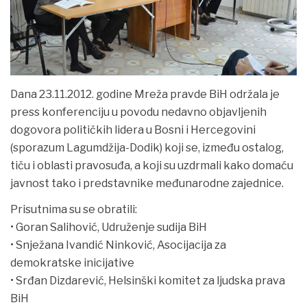
Dana 23.11.2012. godine Mreža pravde BiH održala je
press konferenciju u povodu nedavno objavljenih
dogovora političkih lidera u Bosni i Hercegovini
(sporazum Lagumdžija-Dodik) koji se, između ostalog,
tiču i oblasti pravosuđa, a koji su uzdrmali kako domaću
javnost tako i predstavnike međunarodne zajednice.
Prisutnima su se obratili:
• Goran Salihović, Udruženje sudija BiH
• Snježana Ivandić Ninković, Asocijacija za
demokratske inicijative
• Srđan Dizdarević, Helsinški komitet za ljudska prava
BiH