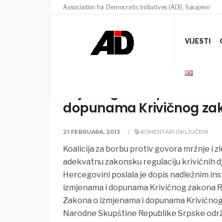
Association for Democratic Initiatives (ADI), Sarajevo
VIJESTI
Prijedlog za dopunu nac
dopunama Krivičnog zak
21 FEBRUARA, 2013
/
KOMENTARI ISKLJUČENI
Koalicija za borbu protiv govora mržnje i z
adekvatnu zakonsku regulaciju krivičnih dj
Hercegovini
poslala je dopis nadležnim i
izmjenama i dopunama Krivičnog zakona Re
Zakona o izmjenama i dopunama Krivičnog z
Narodne Skupštine Republike Srpske održa