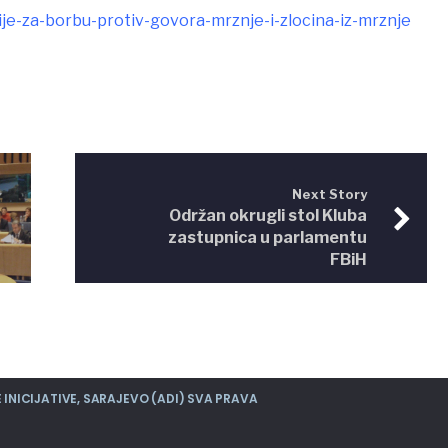
ije-za-borbu-protiv-govora-mrznje-i-zlocina-iz-mrznje
Next Story
Održan okrugli stol Kluba
zastupnica u parlamentu
FBiH
INICIJATIVE, SARAJEVO (ADI) SVA PRAVA