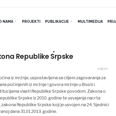
O NAMA
PROJEKTI
PUBLIKACIJE
MULTIMEDIJA
PRI
rta Zakona o izmjenama i
ona Republike Srpske
VIJESTI
ločina iz mržnje, uspostavljena sa ciljem zagovaranja za
ela počinjenih iz mržnje i govora mržnje u Bosni i
nstitucijama vlasti Republike Srpske povodom Zakona o
publike Srpske iz 2010. godine te usvajanja nacrta
akona Republike Srpske koji je usvojen na 24. Sjednici
noj dana 31.01.2013. godine.