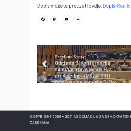
Dopis možete preuzeti ovdje:
Dopis-Koalic
Facebook
Mastodon
Email
Share
Previous Story
Održana 9. Konferencija
ministara pravde u BiH,
predsjednika VSTV BiH i
Pravosudne komisije Brčko
distrikta BiH
COPYRIGHT 2006 - 2021 ASOCIJACIJA ZA DEMOKRATSKE 
ZADRŽANA.