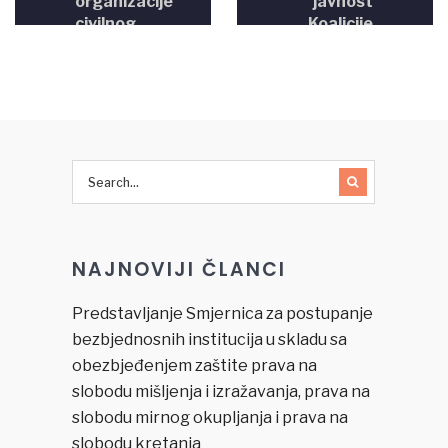
organizacije
javnost
civilnog
Koalicije
društva,
za borbu
(Udruženja
protiv
„Vaša
govora
prava
mržnje i
BiH“), o
zločina iz
provođenju
mržnje
SRSP u
povodom
BiH i
napada
njenog
na
Akcionog
učesnike
NAJNOVIJI ČLANCI
plana za
Međunarodnog
period od
festivala
2009. do
queer
Predstavljanje Smjernica za postupanje
2013.
filma
bezbjednosnih institucija u skladu sa
godine
“Merlinka”
obezbjeđenjem zaštite prava na
u
slobodu mišljenja i izražavanja, prava na
Sarajevu
slobodu mirnog okupljanja i prava na
slobodu kretanja