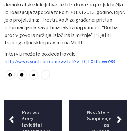
demokratske inicijative, te tri vrlo važna projekta čija
je realizacija započela tokom 2012. i 2013. godine. Riječ
je o projektima: “Trostruko A za građane: pristup
informacijama, savjetima i aktivnoj pomoći”, “Borba
protiv govora mržnje i zločina iz mržnje” i “Ljetni
trening o ljudskim pravima na Malti”.
Intervju možete pogledati ovdje:
http://www.youtube.com/watch?v=tQTXzEqWo98
Facebook
Mastodon
Email
Share
Previous
Next Story
Saopćenje
Story
Izvještaj
za