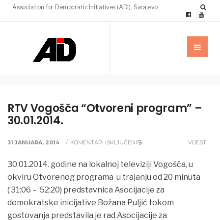
Association for Democratic Initiatives (ADI), Sarajevo
RTV Vogošča “Otvoreni program” –
30.01.2014.
31 JANUARA, 2014
/
KOMENTARI ISKLJUČENI
VIJESTI
30.01.2014. godine na lokalnoj televiziji Vogošča, u
okviru Otvorenog programa u trajanju od 20 minuta
(’31:06 – ’52:20) predstavnica Asocijacije za
demokratske inicijative Božana Puljić tokom
gostovanja predstavila je
rad Asocijacije za