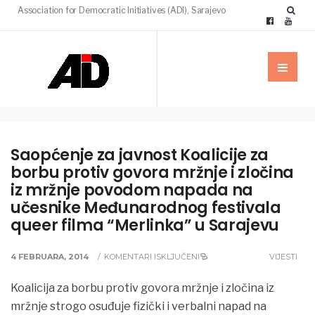
Association for Democratic Initiatives (ADI), Sarajevo
Saopćenje za javnost Koalicije za
borbu protiv govora mržnje i zločina
iz mržnje povodom napada na
učesnike Međunarodnog festivala
queer filma “Merlinka” u Sarajevu
4 FEBRUARA, 2014
/
KOMENTARI ISKLJUČENI
VIJESTI
Koalicija za borbu protiv govora mržnje i zločina iz
mržnje strogo osuđuje fizički i verbalni napad na