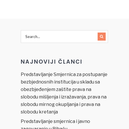
–
besplatnoj
30.01.2014.
pravnoj
pomoći u
BiH
NAJNOVIJI ČLANCI
Predstavljanje Smjernica za postupanje
bezbjednosnih institucija u skladu sa
obezbjeđenjem zaštite prava na
slobodu mišljenja i izražavanja, prava na
slobodu mirnog okupljanja i prava na
slobodu kretanja
Predstavljanje smjernica i javno
zagovaranje u Bihaću