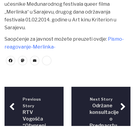
učesnike Međunarodnog festivala queer filma
„Merlinka“ u Sarajevu, drugog dana održavanja
festivala 01.02.2014. godine
u Art kinu Kriterion u
Sarajevu.
Saopćenje za javnost možete preuzeti ovdje:
Pismo-
reagovanje-Merlinka-
Facebook
Mastodon
Email
Share
Previous
Next Story
Održane
Story
RTV
konsultacije
Vogošča
o
“Otvoreni
Prednacrtu
program”
zakona o