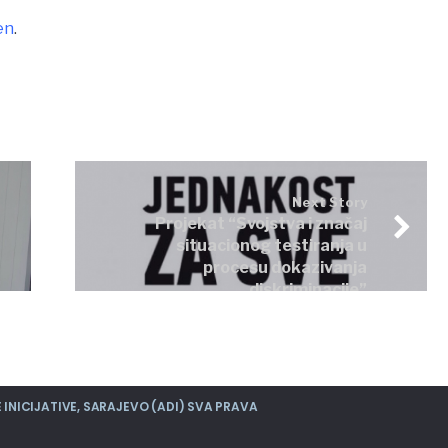
en
.
Next Story
Projekat “Svojstva i značaj
situacionog testiranja u
procesu dokazivanja
diskriminacije”
INICIJATIVE, SARAJEVO (ADI) SVA PRAVA