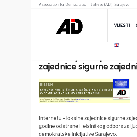
Association for Democratic Initiatives (ADI), Sarajevo
VIJESTI
Bilten “Zajedno protiv ši
zajednice sigurne zajedn
internetu – lokalne zajednice sigurne zaje
godine od strane
Helsinškog odbora za ljud
demokratske inicijative Sarajevo.