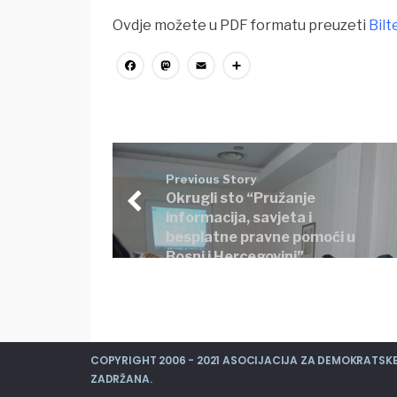
Ovdje možete u PDF formatu preuzeti
Bilt
Facebook
Mastodon
Email
Share
Previous Story
Okrugli sto “Pružanje
informacija, savjeta i
besplatne pravne pomoći u
Bosni i Hercegovini”
COPYRIGHT 2006 - 2021 ASOCIJACIJA ZA DEMOKRATSKE 
ZADRŽANA.