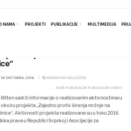
O NAMA
PROJEKTI
PUBLIKACIJE
MULTIMEDIJA
PRI
renja mržnje na internetu-lokalne
ice”
18 OKTOBRA, 2016
/
KOMENTARI ISKLJUČENI
NAŠE PUBLIKACIJE
PUBLIKACIJE
VIJESTI
Bilten sadrži informacije o realizovanim aktivnostima u
okviru projekta „Zajedno protiv širenja mržnje na
dnice“. Aktivnosti projekta realizovane su u toku 2016.
ska prava u Republici Srpskoj i Asocijacije za