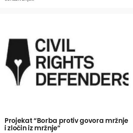
Projekat “Borba protiv govora mržnje
i zločin iz mržnje”